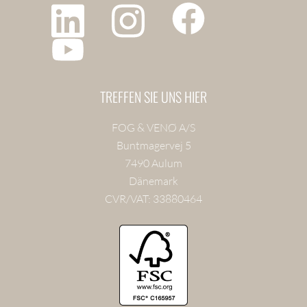
TREFFEN SIE UNS HIER
FOG & VENØ A/S
Buntmagervej 5
7490 Aulum
Dänemark
CVR/VAT: 33880464