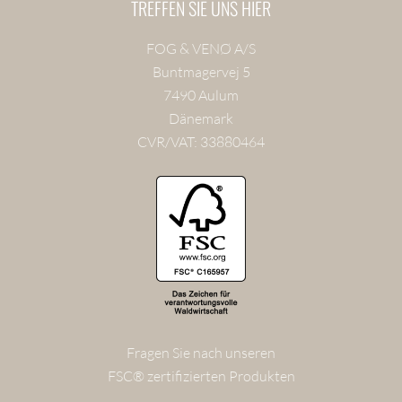
TREFFEN SIE UNS HIER
FOG & VENØ A/S
Buntmagervej 5
7490 Aulum
Dänemark
CVR/VAT: 33880464
Fragen Sie nach unseren
FSC® zertifizierten Produkten