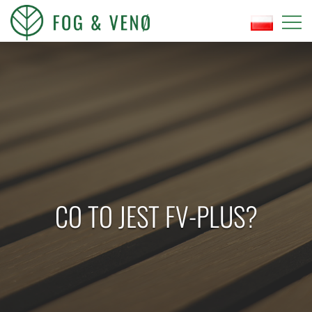
Przejdź
do
treści
FOG OG VENØ
CO TO JEST FV-PLUS?