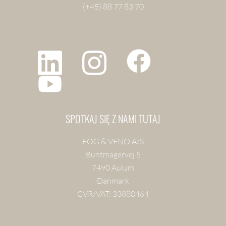
(+45) 88 77 83 70
SPOTKAJ SIĘ Z NAMI TUTAJ
FOG & VENØ A/S
Buntmagervej 5
7490 Aulum
Danmark
CVR/VAT: 33880464