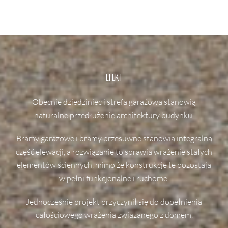
EFEKT
Obecnie dziedziniec i strefa garażowa stanowią
naturalne przedłużenie architektury budynku.
Bramy garażowe i bramy przesuwne stanowią integralną
część elewacji, a rozwiązanie to sprawia wrażenie stałych
elementów ściennych, mimo że konstrukcje te pozostają
w pełni funkcjonalne i ruchome.
Jednocześnie projekt przyczynił się do dopełnienia
całościowego wrażenia związanego z domem.