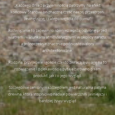
„Każdego dnia z przyjemnością patrzymy na efekt
końcowy. Stanowi on znaczną część naszej przestrzeni
zewnętrznej i całego wejścia do domu”.
Rozwiązanie to zapewniło również lepszą ochronę przed
wiatrem i warunkami atmosferycznymi w okolicy garażu,
a jednocześnie znacznie podniosło walory
architektoniczne.
Rodzina, przyjaciele i goście często zwracają uwagę na to
rozwiązanie i z ciekawością pytają zarówno o sam
produkt, jak i o jego wygląd.
Szczególnie cenionym szczegółem jest naturalna patyna
drewna, która stopniowo nadaje powierzchni jaśniejszy i
bardziej żywy wygląd