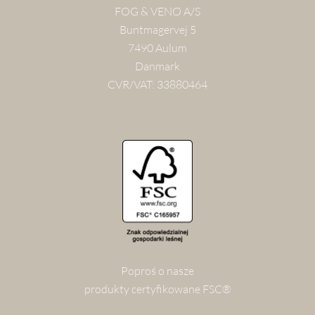
FOG & VENØ A/S
Buntmagervej 5
7490 Aulum
Danmark
CVR/VAT: 33880464
Poproś o nasze
produkty certyfikowane FSC®