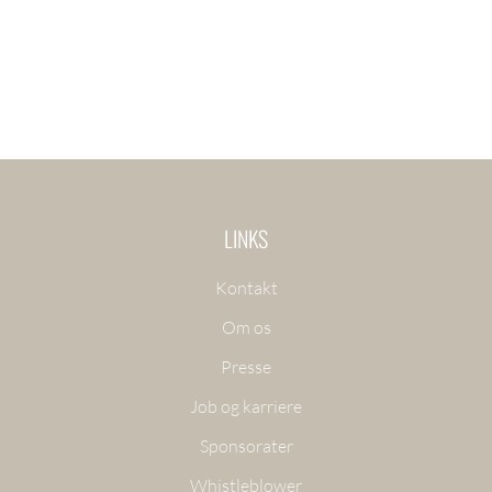
LINKS
Kontakt
Om os
Presse
Job og karriere
Sponsorater
Whistleblower