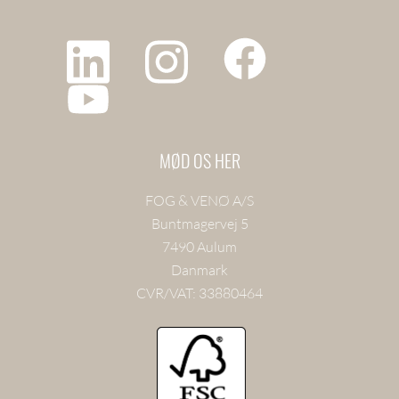
MØD OS HER
FOG & VENØ A/S
Buntmagervej 5
7490 Aulum
Danmark
CVR/VAT: 33880464