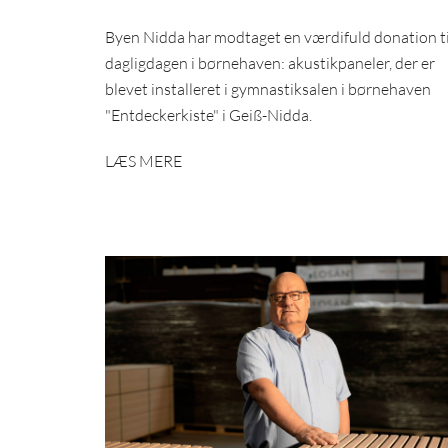
Byen Nidda har modtaget en værdifuld donation ti
dagligdagen i børnehaven: akustikpaneler, der er
blevet installeret i gymnastiksalen i børnehaven
"Entdeckerkiste" i Geiß-Nidda.
LÆS MERE