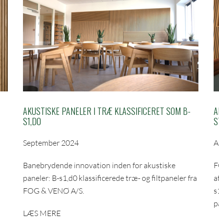
AKUSTISKE PANELER I TRÆ KLASSIFICERET SOM B-
A
S1,D0
S
September 2024
A
Banebrydende innovation inden for akustiske
F
paneler: B-s1,d0 klassificerede træ- og filtpaneler fra
a
FOG & VENØ A/S.
s
p
LÆS MERE