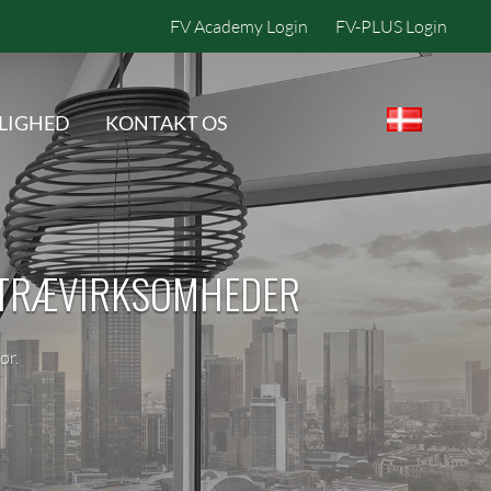
FV Academy Login
FV-PLUS Login
LIGHED
KONTAKT OS
O TRÆVIRKSOMHEDER
ør.