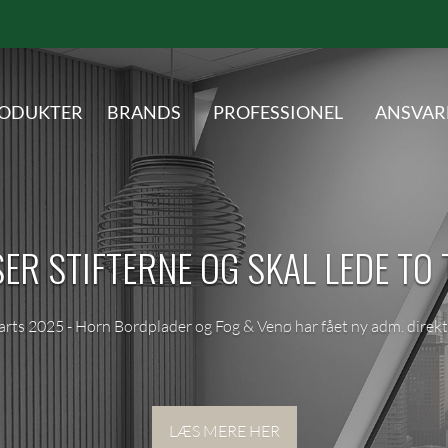
ODUKTER
BRANDS
PROFESSIONEL
ANSVAR
SER STIFTERNE OG SKAL LEDE T
rts 2025 - Horn Bordplader og Fog & Venø har fået ny adm. direkt
LÆS MERE HER