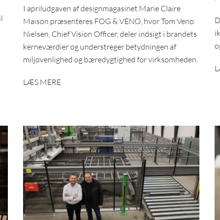
I apriludgaven af designmagasinet Marie Claire
l
D
Maison præsenteres FOG & VENØ, hvor Tom Venø
i
Nielsen, Chief Vision Officer, deler indsigt i brandets
o
kerneværdier og understreger betydningen af
miljøvenlighed og bæredygtighed for virksomheden.
L
LÆS MERE