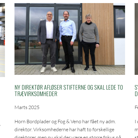
NY DIREKTØR AFLØSER STIFTERNE OG SKAL LEDE TO
S
TRÆVIRKSOMHEDER
D
Marts 2025
F
Horn Bordplader og Fog & Venø har fået ny adm.
I
,
direktør. Virksomhederne har haft to forskellige
m
direktører, men nu skal der være en større fokus på
s