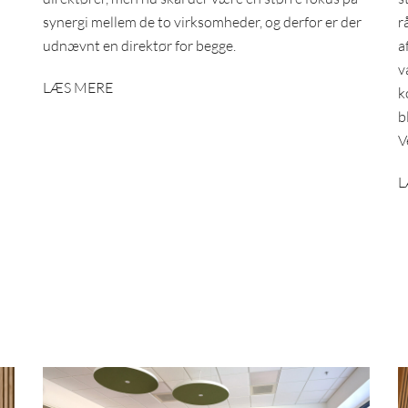
synergi mellem de to virksomheder, og derfor er der
r
udnævnt en direktør for begge.
a
v
LÆS MERE
k
b
V
L