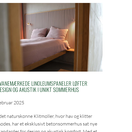
VANEMÆRKEDE LINOLEUMSPANELER LØFTER
ESIGN OG AKUSTIK I UNIKT SOMMERHUS
ebruar 2025
 det naturskønne Klitmøller, hvor hav og klitter
ødes, har et eksklusivt betonsommerhus sat nye
tandarder for design og akustisk komfort. Med et