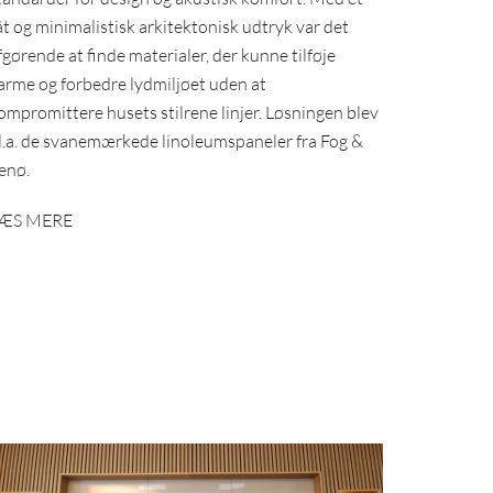
åt og minimalistisk arkitektonisk udtryk var det
fgørende at finde materialer, der kunne tilføje
arme og forbedre lydmiljøet uden at
ompromittere husets stilrene linjer. Løsningen blev
l.a. de svanemærkede linoleumspaneler fra Fog &
enø.
ÆS MERE