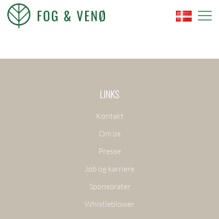
Skip
to
content
FOG OG VENØ
LINKS
Kontakt
Om os
Presse
Job og karriere
Sponsorater
Whistleblower