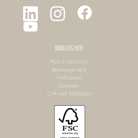
MØD OS HER
FOG & VENØ A/S
Buntmagervej 5
7490 Aulum
Danmark
CVR/VAT: 33880464